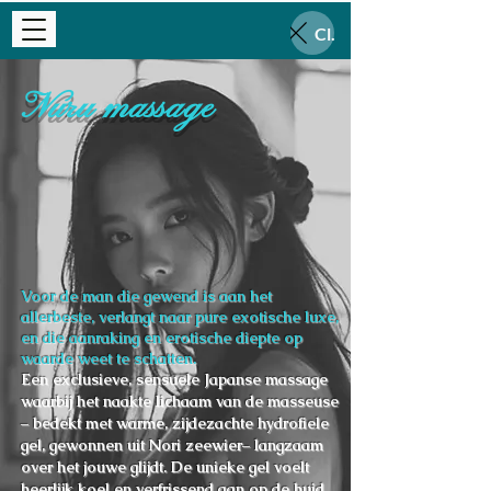
Close
Nuru massage
Voor de man die gewend is aan het
allerbeste, verlangt naar pure exotische luxe,
en die aanraking en erotische diepte op
waarde weet te schatten.
Een exclusieve, sensuele Japanse massage
waarbij het naakte lichaam van de masseuse
– bedekt met warme, zijdezachte hydrofiele
gel, gewonnen uit Nori zeewier– langzaam
over het jouwe glijdt. De unieke gel voelt
heerlijk koel en verfrissend aan op de huid