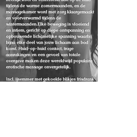
tijdens de warme zomermaanden, en de
massagekamer word met zorg klaargemaakt
en voorverwarmd tijdens de
wintermaanden.Elke beweging is vloeiend
en intiem, gericht op diepe ontspanning en
opbouwende lichamelijke spanning waarbij
bijna elke deel van jouw lichaam aan bod
komt. Huid-op-huid contact, trage
aanrakingen en een gevoel van totale
overgave maken deze wereldwijd populaire
erotische massage onvergetelijk.
I
ncl. ijsemmer met gekoelde blikjes frisdrank
(geen alcohol) en hartige hapjes van het
huis.
60 min 75 min 90 min
€ 260 € 290 € 325
De prijzen zijn niet bespreekbaar.
(Geen intiem)