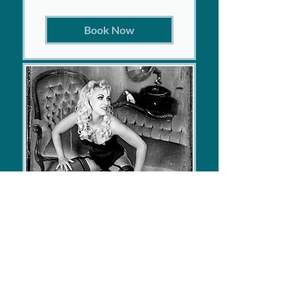
euro
Book Now
Burlesque Massage
Een verfijnde, intieme
massage waarbij de masseuse