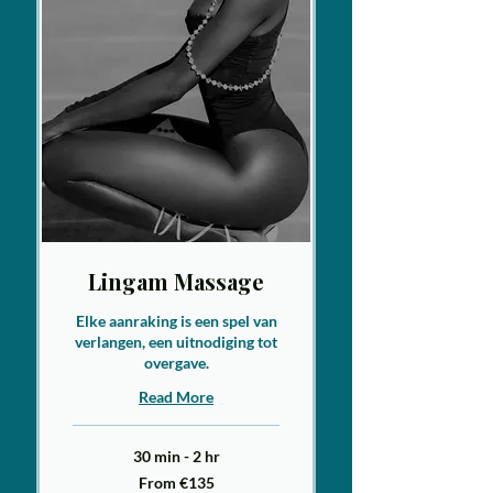
Lingam Massage
Elke aanraking is een spel van
verlangen, een uitnodiging tot
overgave.
Read More
30 min - 2 hr
From
From €135
135