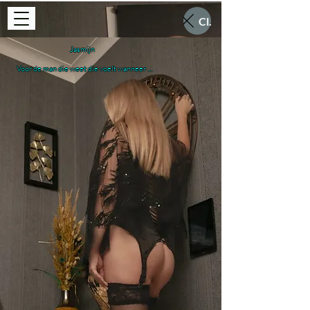
Close
Jasmijn

Voor de man die weet die voelt wanneer 
zachtheid gevaarlijk word.

Jasmijn is Belgische elegantie met een 
ondeugende ondertoon. 32 jaar, op haar 
mooist wanneer ze niets hoeft te zeggen — 
haar blik doet het werk al. Ze beweegt rustig, 
zelfzeker… alsof ze exact weet waar jouw 
aandacht blijft hangen.

Haar aanraking begint zacht, bijna onschuldig. 
Maar laat je niet misleiden. Onder die kalmte 
schuilt spanning die langzaam opbouwt… tot 
je nergens anders meer bent dan in het 
moment.

Warm. Vrouwelijk. Verleidelijk zonder moeite.

Jasmijn neemt geen haast. Ze leest je 
lichaam, speelt met ritme en laat de stilte 
spreken waar woorden tekortkomen. Elke 
beweging voelt doordacht, elke seconde net 
iets intenser dan de vorige.
