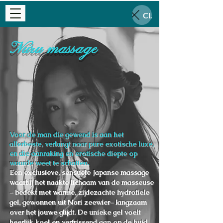
Close
Nuru massage
Voor de man die gewend is aan het
allerbeste, verlangt naar pure exotische luxe,
en die aanraking en erotische diepte op
waarde weet te schatten.
Een exclusieve, sensuele Japanse massage
waarbij het naakte lichaam van de masseuse
– bedekt met warme, zijdezachte hydrofiele
gel, gewonnen uit Nori zeewier– langzaam
over het jouwe glijdt. De unieke gel voelt
heerlijk koel en verfrissend aan op de huid