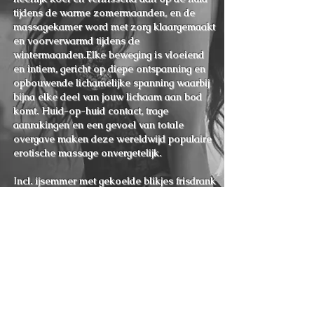
tijdens de warme zomermaanden, en de
massagekamer word met zorg klaargemaakt
en voorverwarmd tijdens de
wintermaanden.Elke beweging is vloeiend
en intiem, gericht op diepe ontspanning en
opbouwende lichamelijke spanning waarbij
bijna elke deel van jouw lichaam aan bod
komt. Huid-op-huid contact, trage
aanrakingen en een gevoel van totale
overgave maken deze wereldwijd populaire
erotische massage onvergetelijk.
I
ncl. ijsemmer met gekoelde blikjes frisdrank
(geen alcohol) en hartige hapjes van het
huis.
60 min 75 min 90 min
€ 260 € 290 € 325
De prijzen zijn niet bespreekbaar.
(Geen intiem)