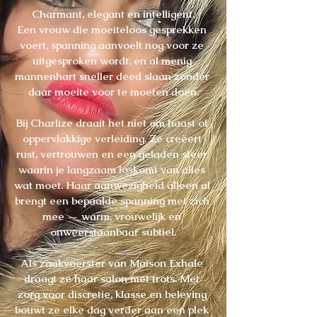
Charmant, elegant en intelligent.

Een vrouw die moeiteloos gesprekken 
voert, spanning aanvoelt nog voor ze 
uitgesproken wordt, en al menig 
mannenhart sneller deed slaan zonder 
daar moeite voor te moeten doen.

Bij Charlize draait het niet om haast of 
oppervlakkige verleiding. Ze creëert 
rust, vertrouwen en een geladen sfeer 
waarin je langzaam loskomt van alles 
wat moet. Haar aanwezigheid alleen al 
brengt een bepaalde spanning met zich 
mee — warm, vrouwelijk en 
onweerstaanbaar subtiel.

Als zaakvoerster van Maison Exhale 
draagt ze haar salon met trots. Met 
zorg voor discretie, klasse en beleving 
bouwt ze elke dag verder aan een plek 