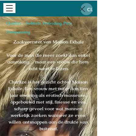
Close
Charlize – Subtiele Verleiding, Pure
Ontspanning
Zaakvoerster van Maison Exhale

Voor de man die meer zoekt dan enkel 
aanraking… maar een vrouw die hem 
écht weet te lezen.

Charlize is het gezicht achter Maison 
Exhale. Een vrouw met meer dan tien 
jaar ervaring als erotisch masseuse, 
opgebouwd met stijl, finesse en een 
scherp gevoel voor wat mannen 
werkelijk zoeken wanneer ze even 
willen ontsnappen aan de drukte van 
buitenaf.
