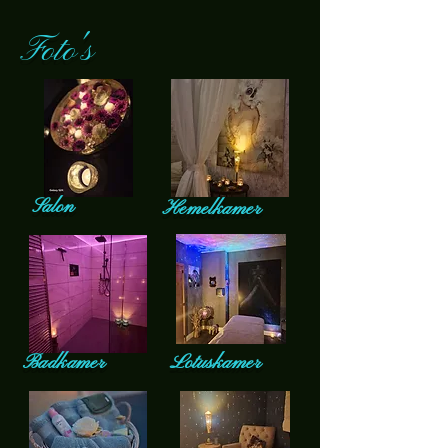
Foto's
Salon
Hemelkamer
Badkamer
Lotuskamer