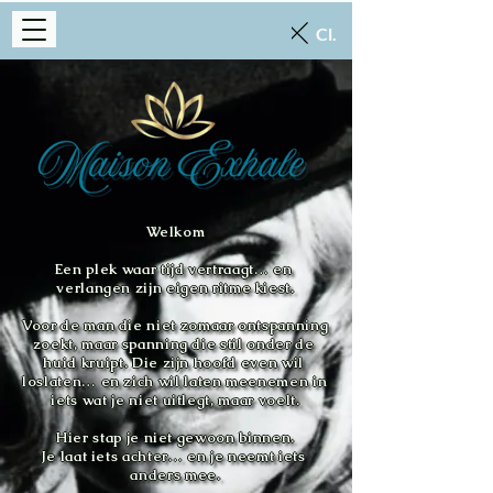
Close
Welkom

Een plek waar tijd vertraagt… en 
verlangen zijn eigen ritme kiest.

Voor de man die niet zomaar ontspanning 
zoekt, maar spanning die stil onder de 
huid kruipt. Die zijn hoofd even wil 
loslaten… en zich wil laten meenemen in 
iets wat je niet uitlegt, maar voelt.

Hier stap je niet gewoon binnen.

Je laat iets achter… en je neemt iets 
anders mee.
