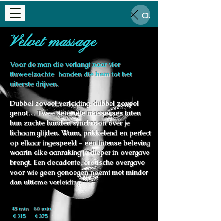
Close
Velvet massage
Voor de man die verlangt naar vier
fluweelzachte handen die hem tot het
uiterste drijven.
Dubbel zoveel verleiding, dubbel zoveel
genot… Twee sensuele masseuses laten
hun zachte handen synchroon over je
lichaam glijden. Warm, prikkelend en perfect
op elkaar ingespeeld – een intense beleving
waarin elke aanraking je dieper in overgave
brengt. Een decadente, erotische overgave
voor wie geen genoegen neemt met minder
dan ultieme verleiding.
45 min 60 min
€ 315 € 375