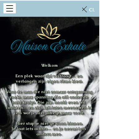
Close
Welkom

Een plek waar tijd vertraagt… en 
verlangen zijn eigen ritme kiest.

Voor de man die niet zomaar ontspanning 
zoekt, maar spanning die stil onder de 
huid kruipt. Die zijn hoofd even wil 
loslaten… en zich wil laten meenemen in 
iets wat je niet uitlegt, maar voelt.

Hier stap je niet gewoon binnen.

Je laat iets achter… en je neemt iets 
anders mee.
